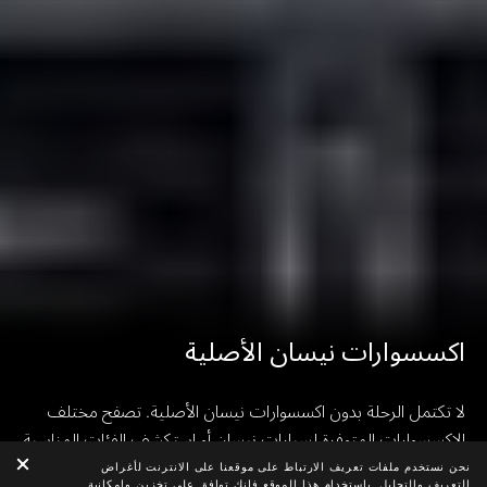
اكسسوارات نيسان الأصلية
لا تكتمل الرحلة بدون اكسسوارات نيسان الأصلية. تصفح مختلف
الاكسسوارات المتوفرة لسيارات نيسان أو استكشف الفئات المناسبة
لاحتياجاتك واحصل على ما تفضله اليوم.
نحن نستخدم ملفات تعريف الارتباط على موقعنا على الانترنت لأغراض
التعريف والتحليل. باستخدام هذا الموقع فإنك توافق على تخزين وإمكانية