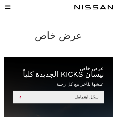
خطي
لمحتوى
لرئيسي
عرض خاص
عرض خاص
نيسان KICKS الجديدة كلياً
عيشها للآخر مع كل رحلة
سجّل اهتمامك