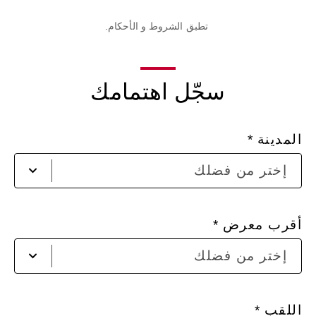
تطبق الشروط و الأحكام.
سجّل اهتمامك
المدينة
إختر
إختر من فضلك
من
فضل
أقرب معرض
إختر
إختر من فضلك
من
فضل
اللقب