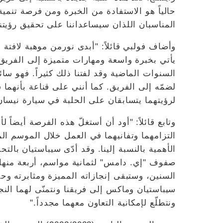
حالياً هو الاستفادة من الخبرة ومن فرصة تنمي
المناسبان اللذان سيساعداننا على تحقيق رؤيتنا
وأضاف فولبي قائلاً: "أبدى نورمن موهبة لافت
يأتي بخبرة واسعة ومهارات متميزة إلى الفريق. 
السنوات الماضية وقد لفتنا ذلك كثيراً. فهو سا
لضمّه إلى الفريق. كما أنني على قناعة بأنهما 
لرؤيتهما يتسابقان على الحلبة في سيارة نيسان Gen3 الجديدة
وتابع قائلاً: "أود أن أستغلّ هذه الفرصة أيضاً
التزامهما وتفانيهما في العمل خلال الموسم ال
الأهمية بالنسبة إلينا. وقد أدّى سيباستيان بالتح
صفوف "إي. دامس" لثمانية مواسم، أربعة منها مع
السنين، وستبقى إنجازاته المميزة ومثابرته وح
سيباستيان وماكس إلى فريقنا ونتمنّى لهما الن
ونتطلّع لإمكانية التعاون معهما مجدداً."