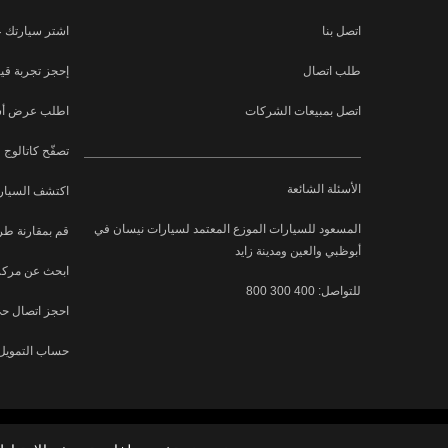
اتصل بنا
اشتر سيارتك ع
طلب اتصال
إحجز تجربة قيا
اتصل بمبيعات الشركات
اطلب عرض أسع
تصفّح كاتالوج
الأسئلة الشائعة
اكتشف السيارة
المسعود للسيارات الموزع المعتمد لسيارات نيسان في
قم بمقارنة طر
أبوظبي والعين ومدينة زايد
ابحث عن مركز
للتواصل: 400 300 800
احجز اتصال ح
حساب التمويل