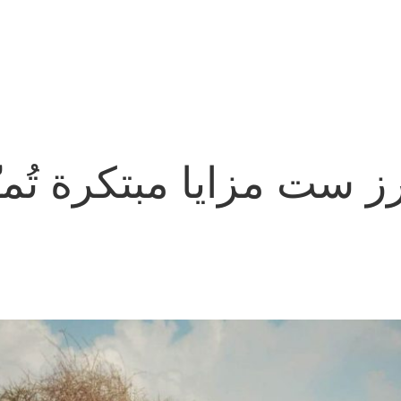
ست مزايا مبتكرة تُميّز