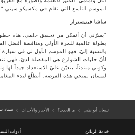
الآن وأمامي الكثير لأتعلّمه وأطوّره مع الفري
الموسم التاسع التي تقام في مكسيكو سيتي."
ساشا فينيستراز
"يسرّني أن أتمكن من تحقيق حلمي. هذه خطو
بطولة عالمية للمرة الأولى ومنافسة أفضل السا
بالنسبة إليّ، فهو الموسم الأول لي في سيارة ك
لأنّ حلبات الشوارع هي المفضلة لديّ. فهي تت
وكوني مبتدئاً، يتعيّن عليّ الاستعداد جيداً لها 
لنيسان لمنحي هذه الفرصة. أتطلّع لبدء المغا
نيسان تست
نيسان أبو ظبي
ما الجديد؟
الأخبار والأحداث
خدمة الزبائن
أدوات التس