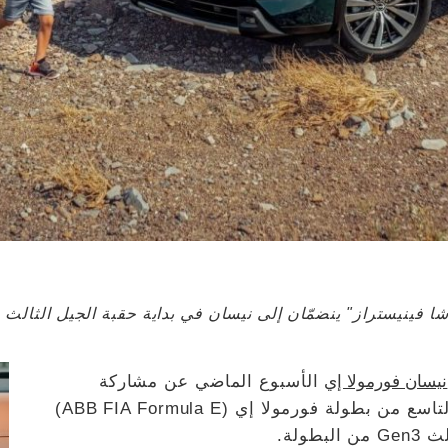
ينيستراز" ينضمّان إلى نيسان في بداية حقبة الجيل الثالث Gen3 من البطولة
نيسان فورمولا إي
الأسبوع الماضي عن مشاركة
"نورمن ناتو" و"ساشا فينيستراز" في الموسم التاسع من بطولة فورمولا إي (ABB FIA Formula E)
ولة.