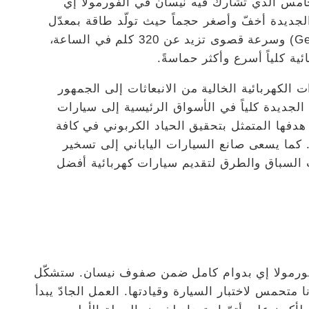
ع (2022/2023) الموسم الخامس الذي تشارك فيه نيسان في الفورمولا إي
لجديدة أخفّ وأصغر حجماً حيث تولّد طاقة بمعدّل
350 كيلوواط (أكثر بـ40% من الجيل الثاني Gen2) وسرعة قصوى تزيد عن 320 كلم في الساعة،
ة كلياً أسرع وأكثر حماسةً.
الكهربائية الخالية من الانبعاثات إلى الجمهور
لجديدة كلياً في الأسواق الرئيسية إلى سيارات
عام 2030 ذلك كجزء من هدفها المتمثل بتحقيق الحياد الكربوني في كافة
ملياتها ودورة حياة منتجاتها بحلول عام 2050. كما يسعى صانع السيارات الياباني إلى تسخير
ت السباق والطرق لتقديم سيارات كهربائية أفضل
لفورمولا إي بدوام كامل ضمن صفوف نيسان. ستشكّل
ا متحمس لاختبار السيارة وقيادتها. العمل الجادّ يبدأ