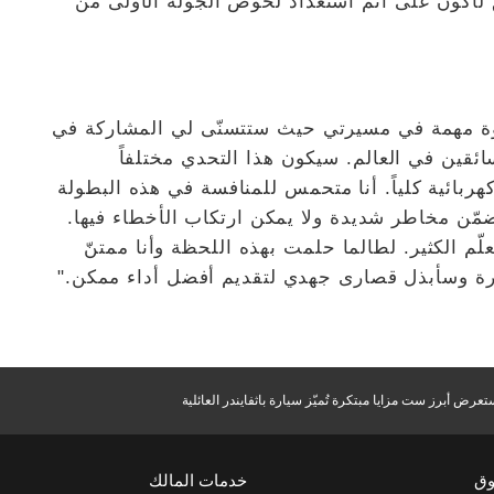
ق لأكون على أتمّ استعداد لخوض الجولة الأولى من
ة مهمة في مسيرتي حيث ستتسنّى لي المشاركة في
ئقين في العالم. سيكون هذا التحدي مختلفاً
هربائية كلياً. أنا متحمس للمنافسة في هذه البطولة
ضمّن مخاطر شديدة ولا يمكن ارتكاب الأخطاء فيها.
وتعلّم الكثير. لطالما حلمت بهذه اللحظة وأنا ممتنّ
مرة وسأبذل قصارى جهدي لتقديم أفضل أداء ممكن."
عرض أبرز ست مزايا مبتكرة تُميّز سيارة باثفايندر العائلية
وق
خدمات المالك