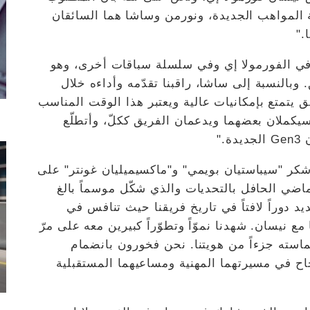
ة المواهب الجديدة، ونورمن وساشا هما السائقان
."
ة في الفورمولا إي وفي سلسلة سباقات أخرى، وهو
وبالنسبة إلى ساشا، راقبنا تقدّمه وأداءه خلال
ئق يتمتع بإمكانيات عالية ويعتبر هذا الوقت المناسب
سيكملان بعضهما ويدعمان الفريق ككلّ، وأتطلّع
."
 لأشكر "سيباستيان بويمي" و"ماكسيميليان غونتر" على
ماضي الحافل بالتحديات والذي شكّل موسماً بالغ
ديد دوراً لافتاً في تاريخ فريقنا حيث تنافس في
 نيسان. شهدنا نموّاً وتطوّراً كبيرين معه على مرّ
ماسته جزءاً من هويتنا. نحن فخورون بانضمام
جاح في مسيرتهما المهنية ومساعيهما المستقبلية