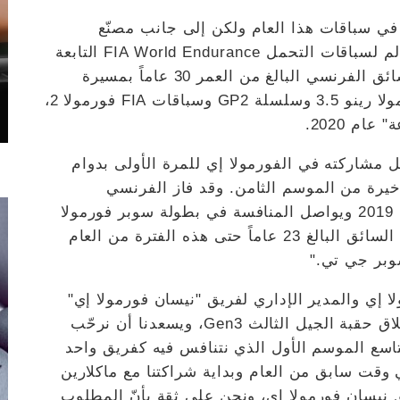
س في سباقات هذا العام ولكن إلى جانب مصنّع
السيارات الياباني بعد أن شارك في بطولة العالم لسباقات التحمل FIA World Endurance التابعة
للاتحاد الدولي للسيارات عام 2022. ويتمتع السائق الفرنسي البالغ من العمر 30 عاماً بمسيرة
مهنية لافتة حيث فاز بسباقات في سلسلة فورمولا رينو 3.5 وسلسلة GP2 وسباقات FIA فورمولا 2،
 مشاركته في الفورمولا إي للمرة الأولى بدوام
أخيرة من الموسم الثامن. وقد فاز الفرنسي
الأرجنتيني بلقب بطل الفورمولا 3 اليابانية عام 2019 ويواصل المنافسة في بطولة سوبر فورمولا
وفئة GT500 من بطولة "سوبر جي تي." وحقّق السائق البالغ 23 عاماً حتى هذه الفترة من العام
سوبر جي تي."
 إي والمدير الإداري لفريق "نيسان فورمولا إي"
قائلاً: "تعتبر هذه المرحلة مهمة للفريق مع انطلاق حقبة الجيل الثالث Gen3، ويسعدنا أن نرحّب
سع الموسم الأول الذي نتنافس فيه كفريق واحد
وقت سابق من العام وبداية شراكتنا مع ماكلارين
ق نيسان فورمولا إي، ونحن على ثقة بأنّ المطلوب