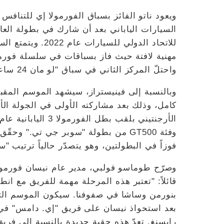
ويعود ناتو الفائز بسباق الفورمولا إي للتناف
واحتلّ المركز الثاني في سباق "لو مان 24 ساعة" عام 2020.
وبالنسبة إلى فينيستراز، سيشهد الموسم المقبل
كامل، وذلك بعد مشاركته الأولى في الجولة ال
فوزاً في البطولتين، وهو يتصدّر حالياً ترتيب "
وصرّح طوماسو فولبي، مدير عام نيسان فورمولا
بنورمن وساشا في صفوفنا. سيكون الموسم التا
بعد استحواذ نيسان على فريق "إي. دامس" في 
رايسنغ. تعدّ هذه حقبة جديدة بالنسبة إلى فري