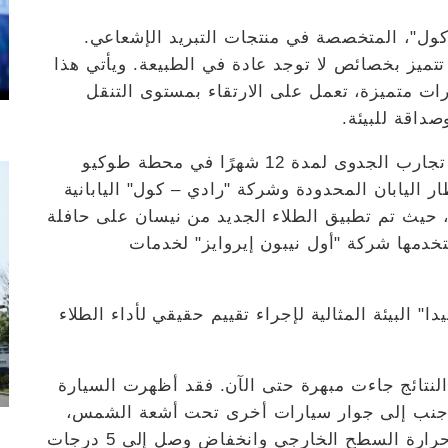
كول"، المتخصصة في منتجات التبريد الإشعاعي.
تتميز بخصائص لا توجد عادة في الطبيعة. ويأتي هذا
ت متميزة، تعمل على الارتقاء بمستوى التنقل
صداقة للبيئة.
وكانت نيسان قد بدأت في نوفمبر 2023 إجراء تجارب الجدوى لمدة 12 شهرًا في محطة طوكيو
ر اليابان المحدودة وشركة "رادي – كول" اليابانية
 حيث تم تطبيق الطلاء الجديد من نيسان على حافلة
يسان "إن في 100" التي تستخدمها شركة "أول نيبون إيروايز" لخدمات
ا" البيئة المثالية لإجراء تقييم حقيقي لأداء الطلاء
ن النتائج جاءت مبهرة حتى الآن. فقد أظهرت السيارة
 إلى جنب إلى جوار سيارات أخرى تحت أشعة الشمس،
انخفاضاً وصل إلى 12 درجة مئوية في درجات حرارة السطح الخارجي وانخفاض وصل إلى 5 درجات