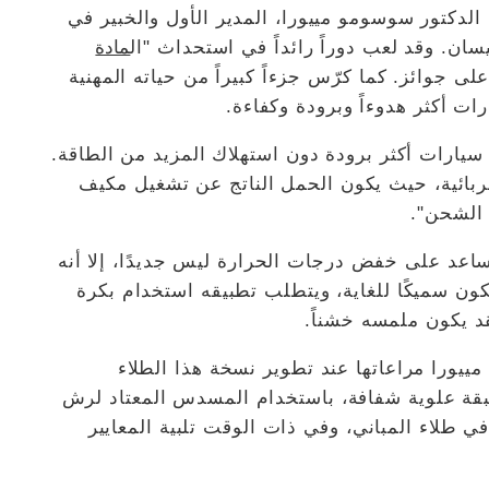
، الدكتور سوسومو مييورا، المدير الأول والخبير في
ان. وقد لعب دوراً رائداً في استحداث "ال
مادة
ى جوائز. كما كرّس جزءاً كبيراً من حياته المهنية
 أكثر هدوءاً وبرودة وكفاءة.
 سيارات أكثر برودة دون استهلاك المزيد من الطاقة.
ائية، حيث يكون الحمل الناتج عن تشغيل مكيف
 الشحن".
ساعد على خفض درجات الحرارة ليس جديدًا، إلا أنه
 يكون سميكًا للغاية، ويتطلب تطبيقه استخدام بكرة
قد يكون ملمسه خشناً.
مييورا مراعاتها عند تطوير نسخة هذا الطلاء
قة علوية شفافة، باستخدام المسدس المعتاد لرش
 طلاء المباني، وفي ذات الوقت تلبية المعايير