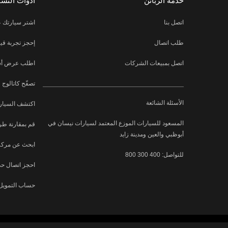
خدمة الزبائن
أدوات التس
اتصل بنا
اشتر سيارتك ع
طلب اتصال
إحجز تجربة قيا
اتصل بمبيعات الشركات
اطلب عرض أسع
تصفّح كاتالوج
الأسئلة الشائعة
اكتشف السيارة
المسعود للسيارات الموزع المعتمد لسيارات نيسان في
قم بمقارنة طر
أبوظبي والعين ومدينة زايد
ابحث عن مركز
للتواصل: 400 300 800
احجز اتصال ح
حساب التمويل