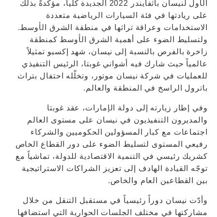
الأول لنيسان باثفايندر 2022 الجديدة كلياً، مؤكّدةً بذلك
على ريادتها في فئة السيارات الرياضية متعددة
الاستخدامات وعراقة تراثها في منطقة الشرق الأوسط.
ولتسليط الضوء على أهمية الشرق الأوسط كمنطقة
زاخرة بالفرص بالنسبة إلى نيسان، شهد إكسبو تمثيلاً
عالمياً حيث شارك فيه أشواني غوبتا، الرئيس التنفيذي
للعمليات في شركة نيسان موتور، وتخلّله احتفال بتراث
باترول الراسخ في المنطقة والعالم.
وفي إطار زيارته إلى دولة الإمارات، عقد غوبتا
والمديرون التنفيذيون في نيسان على مستوى العالم
اجتماعات مع كبار المسؤولين الحكوميين والشركاء
رفيعي المستوى لتسليط الضوء على دور القطاع الخاص
كشريك رئيسي في التنمية الاقتصادية للدولة، تماشياً مع
توجّه القيادة الهادف إلى تعزيز الشراكات الاستراتيجية
بين القطاعين العام والخاص.
وأدّت نيسان دوراً رئيسياً في مستقبل التنقل من خلال
مشاركتها في مختلف الجلسات الحوارية التي استضافها