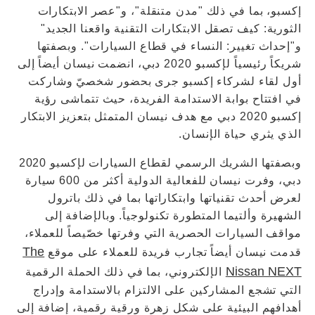
إكسبو، بما في ذلك "مدن متنقلة"، و"عصر الابتكارات
الثورية: كيف تصقل الابتكارات التقنية واقعنا الجديد"
و"إحداث تغيير: النساء في قطاع السيارات". وبصفتها
شريكاً رئيسياً لإكسبو 2020 دبي، انضمت نيسان أيضاً إلى
أول لقاء لشركاء إكسبو جرى بحضور شخصيّ وشاركت
في افتتاح بوابة الاستدامة الفريدة، حيث تتماشى رؤية
إكسبو 2020 دبي مع هدف نيسان المتمثل بتعزيز الابتكار
الذي يثري حياة الإنسان.
وبصفتها الشريك الرسمي لقطاع السيارات لإكسبو 2020
دبي، وفرت نيسان للفعالية الدولية أكثر من 600 سيارة
لعرض أحدث تقنياتها وابتكاراتها بما في ذلك باترول
الشهيرة وألتيما المتطورة تكنولوجياً. وبالإضافة إلى
مواقف السيارات الحصرية التي وفرتها خصّيصاً للعملاء،
The
قدمت نيسان أيضاً تجارب فريدة للعملاء على موقع
Nissan NEXT
الإلكتروني، بما في ذلك الحملة الرقمية
التي تشجع المشاركين على الالتزام بالاستدامة وإدراج
أهدافهم البيئية على شكل زهرة ورقية رقمية، إضافة إلى