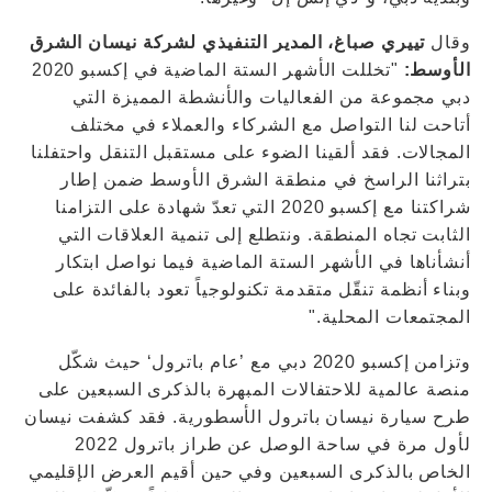
وقال
تييري صباغ، المدير التنفيذي لشركة نيسان الشرق
الأوسط:
"تخللت الأشهر الستة الماضية في إكسبو 2020
دبي مجموعة من الفعاليات والأنشطة المميزة التي
أتاحت لنا التواصل مع الشركاء والعملاء في مختلف
المجالات. فقد ألقينا الضوء على مستقبل التنقل واحتفلنا
بتراثنا الراسخ في منطقة الشرق الأوسط ضمن إطار
شراكتنا مع إكسبو 2020 التي تعدّ شهادة على التزامنا
الثابت تجاه المنطقة. ونتطلع إلى تنمية العلاقات التي
أنشأناها في الأشهر الستة الماضية فيما نواصل ابتكار
وبناء أنظمة تنقّل متقدمة تكنولوجياً تعود بالفائدة على
المجتمعات المحلية."
وتزامن إكسبو 2020 دبي مع ’عام باترول‘ حيث شكّل
منصة عالمية للاحتفالات المبهرة بالذكرى السبعين على
طرح سيارة نيسان باترول الأسطورية. فقد كشفت نيسان
لأول مرة في ساحة الوصل عن طراز باترول 2022
الخاص بالذكرى السبعين وفي حين أقيم العرض الإقليمي