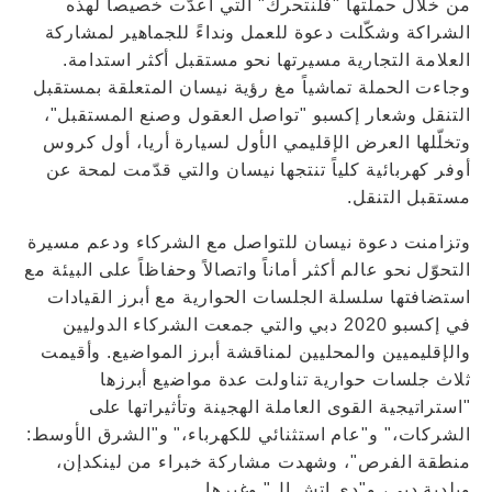
من خلال حملتها "فلنتحرك" التي أعدّت خصيصاً لهذه
الشراكة وشكّلت دعوة للعمل ونداءً للجماهير لمشاركة
العلامة التجارية مسيرتها نحو مستقبل أكثر استدامة.
وجاءت الحملة تماشياً مغ رؤية نيسان المتعلقة بمستقبل
التنقل وشعار إكسبو "تواصل العقول وصنع المستقبل"،
وتخلّلها العرض الإقليمي الأول لسيارة أريا، أول كروس
أوفر كهربائية كلياً تنتجها نيسان والتي قدّمت لمحة عن
مستقبل التنقل.
وتزامنت دعوة نيسان للتواصل مع الشركاء ودعم مسيرة
التحوّل نحو عالم أكثر أماناً واتصالاً وحفاظاً على البيئة مع
استضافتها سلسلة الجلسات الحوارية مع أبرز القيادات
في إكسبو 2020 دبي والتي جمعت الشركاء الدوليين
والإقليميين والمحليين لمناقشة أبرز المواضيع. وأقيمت
ثلاث جلسات حوارية تناولت عدة مواضيع أبرزها
"استراتيجية القوى العاملة الهجينة وتأثيراتها على
الشركات،" و"عام استثنائي للكهرباء،" و"الشرق الأوسط:
منطقة الفرص"، وشهدت مشاركة خبراء من لينكدإن،
وبلدية دبي، و"دي إتش إل" وغيرها.