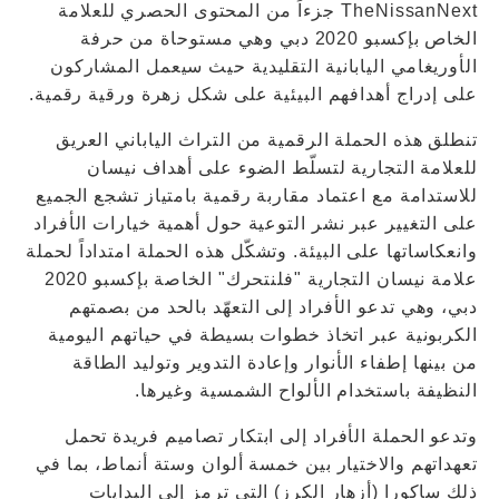
TheNissanNext جزءاً من المحتوى الحصري للعلامة
الخاص بإكسبو 2020 دبي وهي مستوحاة من حرفة
الأوريغامي اليابانية التقليدية حيث سيعمل المشاركون
على إدراج أهدافهم البيئية على شكل زهرة ورقية رقمية.
تنطلق هذه الحملة الرقمية من التراث الياباني العريق
للعلامة التجارية لتسلّط الضوء على أهداف نيسان
للاستدامة مع اعتماد مقاربة رقمية بامتياز تشجع الجميع
على التغيير عبر نشر التوعية حول أهمية خيارات الأفراد
وانعكاساتها على البيئة. وتشكّل هذه الحملة امتداداً لحملة
علامة نيسان التجارية "فلنتحرك" الخاصة بإكسبو 2020
دبي، وهي تدعو الأفراد إلى التعهّد بالحد من بصمتهم
الكربونية عبر اتخاذ خطوات بسيطة في حياتهم اليومية
من بينها إطفاء الأنوار وإعادة التدوير وتوليد الطاقة
النظيفة باستخدام الألواح الشمسية وغيرها.
وتدعو الحملة الأفراد إلى ابتكار تصاميم فريدة تحمل
تعهداتهم والاختيار بين خمسة ألوان وستة أنماط، بما في
ذلك ساكورا (أزهار الكرز) التي ترمز إلى البدايات