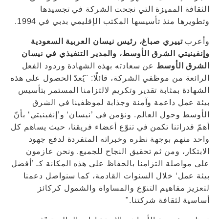
الثقافة المميزة التي نجحت الشركة في تجسيدها
وتطويرها منذ تأسيسها المكتب الإقليمي بدبي في 1994.
وأعرب
تييري صباغ، رئيس نيسان العربية السعودية
وإنفينيتي الشرق الأوسط، والمدير التنفيذي في نيسان
الشرق الأوسط
عن سعادته بهذه الشهادة وردود الفعل
الرائعة من موظفي الشركة، قائلًا: "يُعدّ الحصول على هذه
الشهادة بمثابة تقدير وتكريم لالتزامنا المستمر بتأسيس
بيئة عمل داعمة وآمنة وجذابة لموظفينا في الشرق
الأوسط وحول العالم. ونؤمن في ’نيسان‘ و’إنفينيتي‘ بأنّ
أهمّ قدراتنا تكمن في تنوّع أعضاء فريقنا، حيث يساهم كل
واحد منهم بوجهة نظره وخبراته المتفردة لدفع جهود
الابتكار، ومن ثم تحقيق النجاح للجميع. ونحن عازمون
على مواصلة التزامنا بالحفاظ على هذه المكانة كـ ’أفضل
بيئة عمل‘ خلال السنوات القادمة، كما سنواصل دعمنا
لتعزيز مفاهيم التنوّع والمساواة والشمول كركائز
أساسية لثقافة شركتنا."