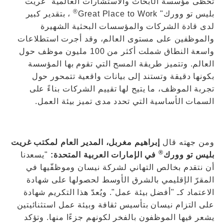
تحظى مؤسسة الأبحاث والاستشارات العالمية "غريت
®
بليس تو وورك" Great Place to Work
، بتقدير كبير
لدى قادة الشركات والمؤسسات البحثية الشهيرة
والموظفين على مستوى العالم، وقد أجرت استطلاعات
واسعة النطاق شملت أكثر من 100 مليون موظف حول
العالم. وتتميز طريقة المسح التي تقوم بها المؤسسة
بكونها دقيقة وتستند إلى بيانات واقعية تتمحور حول
تجربة الموظف، ما يتيح لها تقييم الشركات بناءً على
السمات الأساسية التي تحدد مدى تميز بيئة العمل.
ومن جهته قال
إبراهيم مغربل، المدير العام لمكتب غريت
®
بليس تو وورك
في الإمارات العربية المتحدة:
"يسعدنا
أن نتقدم بخالص التهاني لشركة نيسان وموظفّيها في
المقرّ الإقليمي بالشرق الأوسط لحصولها على شهادة
الاعتماد كـ "أفضل بيئة عمل". ويُعدّ هذا التكريم شهادة
على التزام نيسان بتأسيس ثقافة وبيئة عمل استثنائيتين
يشعر فيها الموظفون بالفخر لكونهم جزءًا منها. وتؤكد