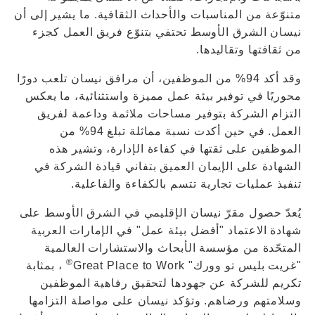
متنوّعة من المناسبات والأحداث الثقافية. ما يشير إلى أن
نيسان الشرق الأوسط تحتفي بتنوّع فريق العمل كجزء
من ثقافتها وتقاليدها.
وقد أكد 94% من الموظفين، أن مرافق نيسان تلعب دورًا
محوريًا في توفير بيئة عمل مميزة واستثنائية، ما يعكس
التزام الشركة بتوفير مساحات ملائمة وداعمة لفريق
العمل. في حين أكدت نسبة مماثلة تبلغ 94% من
الموظفين على ثقتها في كفاءة الإدارة، وتشير هذه
الشهادة على الإيمان العميق بتفاني قيادة الشركة في
تنفيذ عمليات تجارية تتسم بالكفاءة والفاعلية.
يُعدّ حصول مقرّ نيسان الإقليمي في الشرق الأوسط على
شهادة الاعتماد "أفضل بيئة عمل" في الإمارات العربية
المتحّدة من مؤسسة الأبحاث والاستشارات العالمية
®
"غريت بليس تو وورك" Great Place to Work
، بمثابة
تكريم للشركة عن جهودها لتحقيق رفاهية الموظفين
وسلامتهم ورضاهم. وتؤكد نيسان على مواصلة التزامها