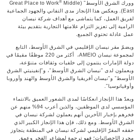
®
وورك الشرق الأوسط" (Great Place to Work
Middle
East). ويعكس هذا الإنجاز مدى التفاني والجهود الجماعية
لفريق العمل، كما يتماشى مع أهداف شركة نيسان
الرامية إلى تعزيز التزام علامتها التجارية بتقديم بيئة
عمل عادلة تحتوي الجميع.
ويضمّ مقر نيسان الإقليمي في الشرق الأوسط، التابع
لمجموعة نيسان AMEIO، أكثر من 220 موظفًا مقيمًا في
دولة الإمارات ينتمون إلى خلفيات وثقافات متنوّعة،
ويعملون لدى "نيسان الشرق الأوسط"، و"إنفينيتي الشرق
الأوسط" و"نيسان أفريقيا والشرق الأوسط والهند وأوروبا
وأوقيانوسيا".
ويعدّ هذا الإنجاز انعكاسًا لمدى الشعور العميق بالانتماء
المؤسسي لدى الموظفين، والذين أعرب 94% منهم عن
فخرهم بإخبار الآخرين أنهم يعملون لشركة نيسان في
الشرق الأوسط. ومع ذلك، فإن هذا الإنجاز الكبير الذي
حققه المقرّ الإقليمي لشركة نيسان في المنطقة يتجاوز
مجرد الإحصائيات؛ فهو ترجمة لمشاعر الفخر وعمق