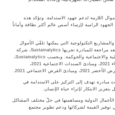
موال اللازمة لدعم جهود الاستدامة. وتؤكد هذه
الجهود الرامية لإرساء أسس عالم أكثر نظافة وأماناً
المشاريع التكنولوجية التي يمكنها تلقّي الأموال
بموجب برنامج هيئة التمويل المستدام، وذلك بعد مراجعة للمبادرة تجريها Sustainalytics، شركة
الأبحاث المستقلة التي تركز على المسائل البيئية والاجتماعية والحوكمة. وبحسب Sustainalytics،
تتماشى هيئة نيسان مع مبادئ السندات الخضراء 2021، ومبادئ السندات الاجتماعية 2021،
ث مبادرة تهدف إلى التركيز على الاستدامة في
تعزيز الابتكار لإثراء حياة الإنسان.
لأعمال الدولية ومساهمتها في حلّ مختلف المشاكل
ي توفير القيمة لشركائها ودعم تطوير مجتمع