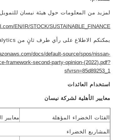
لمزيد من المعلومات حول هيئة نيسان للتمويل
obal.com/EN/IR/STOCK/SUSTAINABLE_FINANCE/
يمكنكم الاطلاع على رأي طرف ثانٍ من Sustainalytics هنا:
azonaws.com/docs/default-source/spos/nissan-
ance-framework-second-party-opinion-(2022).pdf?
sfvrsn=85d89253_1
استخدام العائدات
معايير الأهلية لشركة نيسان
الفئات الخضراء المؤهلة
معايير ال
المشاريع الخضراء