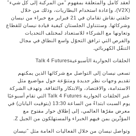
لعقد كامل والمتعلّقة بمفهوم "من المركبة إلى كل شيء"
(V2X)، وإعادة استخدام البطاريات، وذلك من خلال
حلقتي نقاش تقامان في 21 فبراير مع خبراء من نيسان
وشركائها. وستتناول الجلستان كيفية قيادة نيسان للقطاع
وتعاونها مع الشركاء للاستعداد لمختلف التحديات
والفرص التي ترافق التحوّل واسع النطاق في مجال
التنقّل الكهربائي.
الحلقات الحوارية الأسبوعيةTalk 4 Futures
تسعى نيسان إلى التواصل مع شركائها الذين يمكنهم
تقديم وجهات نظر جديدة ومتنوّعة حول مواضيع مثل
الاستدامة، والاقتصاد، والابتكار والثقافة. وتهدف الشركة
عبر الحلقات الحوارية Talk 4 Futures التي تقام أسبوعيًا
يوم السبت ابتداءً من الساعة 13:30 (بتوقيت اليابان) في
معرض مقرّها العالمي، إلى إطلاق حوار مفتوح مع
المؤثّرين بمن فيهم الخبراء والمستهلكون من الجيل Z.
وتواصل نيسان من خلال الفعاليات العامة مثل "نيسان