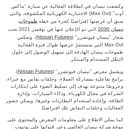
وكشفت نيسان في انطلاقة الفعالية عن سيارة "ماكس
آوت" (Max-Out) الاختبارية الكهربائية المكشوفة، والتي
طموحات
سبق أن عرضتها افتراضيًا كجزء من خطة
نيسان 2030
التي تم الإعلان عنها في نوفمبر 2021 تحت
Nissan Futures
شعار "نيسان فيوتشرز" (
). وتعكس
Max-Out التي سيستمرّ عرضها طوال فترة الفعالية
طموحات نيسان الهادفة إلى تسهيل الوصول إلى حلول
التنقّل المستدام والمبتكر.
Nissan Futures
ويشمل معرض "نيسان فيوتشرز" (
)
برامج تفاعلية بمشاركة العملاء، وحلقات نقاش مع خبراء،
وعروضًا متنوعة تهدف إلى تسليط الضوء على ابتكارات
الشركة في مجال الكهرباء، وذكاء السيارات، وإدارة
الطاقة، وإعادة استخدام البطاريات وغيرها. ويمكن حضور
الفعاليات وحلقات النقاش تلك افتراضيًا.
كما يمكن الاطلاع على معلومات المعرض والمحتوى على
موقع شركة نيسان العالمي وعبر قنواتها على يوتيوب