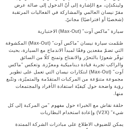
ولينكدإن، مع الإشارة إلى أنّ الدخول إلى صالة عرض
مقرّ نيسان العالمي والمشاركة في الفعاليات المرتقبة
(شخصيًا أو افتراضيًا) مجانيّ.
سيارة "ماكس آوت" (Max-Out) الاختبارية
صُمّمت سيارة نيسان "ماكس آوت" (Max-Out) المكشوفة
التي تضمّ مقعدين وفقًا لمبدأ الاندماج مع السيارة، بحيث
توفّر شعورًا بالتحرّر والانفتاح وتمنح كلًا من السائق
والراكب تجربة قيادة ديناميكية ومعزّزة. وتعكس "ماكس
آوت" (Max-Out) ابتكارات نيسان التي تعمل على تطوير
مجموعة متنوّعة من المركبات المتقدّمة والمتميّزة، وتتّبع
رؤية واضحة حول كيفيّة استفادة الأفراد والمجتمعات
منها.
حلقة نقاش مع الخبراء حول مفهوم "من المركبة إلى كل
شيء" (V2X) وإعادة استخدام البطاريات
يمكن للضيوف الاطلاع على مبادرات الشركة الممتدة