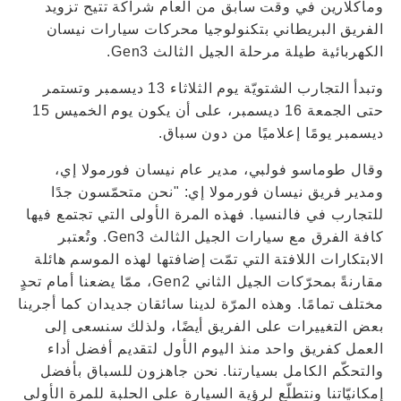
وماكلارين في وقت سابق من العام شراكة تتيح تزويد
الفريق البريطاني بتكنولوجيا محركات سيارات نيسان
الكهربائية طيلة مرحلة الجيل الثالث Gen3.
وتبدأ التجارب الشتويّة يوم الثلاثاء 13 ديسمبر وتستمر
حتى الجمعة 16 ديسمبر، على أن يكون يوم الخميس 15
ديسمبر يومًا إعلاميًا من دون سباق.
وقال طوماسو فولبي، مدير عام نيسان فورمولا إي،
ومدير فريق نيسان فورمولا إي: "نحن متحمّسون جدًا
للتجارب في فالنسيا. فهذه المرة الأولى التي تجتمع فيها
كافة الفرق مع سيارات الجيل الثالث Gen3. وتُعتبر
الابتكارات اللافتة التي تمّت إضافتها لهذه الموسم هائلة
مقارنةً بمحرّكات الجيل الثاني Gen2، ممّا يضعنا أمام تحدٍ
مختلف تمامًا. وهذه المرّة لدينا سائقان جديدان كما أجرينا
بعض التغييرات على الفريق أيضًا، ولذلك سنسعى إلى
العمل كفريق واحد منذ اليوم الأول لتقديم أفضل أداء
والتحكّم الكامل بسيارتنا. نحن جاهزون للسباق بأفضل
إمكانيّاتنا ونتطلّع لرؤية السيارة على الحلبة للمرة الأولى