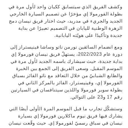
وكشف الفريق الذي سيتسابق ككيان واحد لأول مرة في
بطولة الفورمولا إي مؤخرًا عن تصميم السيارة الخارجي
الجديد والجريء في مدريد، حيث اختار فريق نيسان دمج
الزهرة الوطنية لليابان في التصميم تعبيرًا عن بداية
جديدة وتأكيدًا على هويّته اليابانية.
ومع انضمام السائقين نورمن ناتو وساشا فينيستراز إلى
دورة عام 2022/2023، يستهلّ فريق نيسان فورمولا إي
بداية جديدة، حيث سيشارك باسمه الجديد لأول مرة في
الموسم المقبل. وسعى الفريق إلى الجمع بين الخبرة
والطابع الشبابيّ من خلال التعاقد مع ناتو الفائز بسباق
الفورمولا إي، وفينيستراز، الفائز بالمركز الثاني في
بطولة سوبر فورمولا واللذين سيتنافسان في السيارتين
رقم 17 و23 على التوالي.
وستشكّل تجارب ما قبل الموسم المرة الأولى أيضًا التي
يشارك فيها فريق نيوم ماكلارين فورمولا إي بسيارة
نيسان في سباق رسميّ لفورمولا إي. حيث وقّعت نيسان