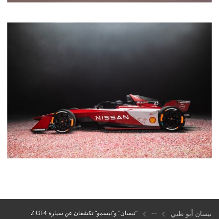
نيسان أبو ظبي
"نيسان" و"نيسمو" تكشفان عن سيارة Z GT4