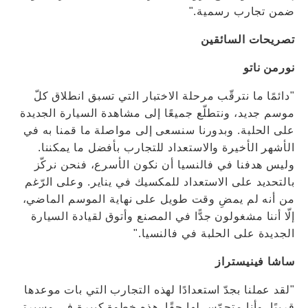
ضمن تجارب رسمية."
تصريحات السائقين
نورمن ناتو
"دائمًا ما نترقّب مرحلة الاختبار التي تسبق انطلاق كلّ
موسم جديد، ونتطلّع جميعًا إلى مشاهدة السيارة الجديدة
على الحلبة. وبدورنا سنسعى إلى مواصلة ما قمنا به في
الأشهر الأخيرة والاستعداد للتجارب بأفضل ما يمكننا.
وليس هدفنا في فالنسيا أن نكون الأسرع، فنحن نركّز
بالتحديد على الاستعداد للمكسيك في يناير. وعلى الرّغم
من أنه لم يمضِ وقت طويل على نهاية الموسم الماضي،
إلّا أننا مشغولون جدًّا في المصنع وأتوق لقيادة السيارة
الجديدة على الحلبة في فالنسيا."
ساشا فينيستراز
"لقد عملنا بجدّ استعدادًا لهذه التجارب التي بات موعدها
قريبًا، وأنا متحمّس لها حقًا. هذه خطوة كبيرة في مسيرتي