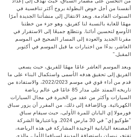
من التحسن على مضمار السباق، حيث نهدف إلى إعداد
أنفسنا من أجل خوض البطولة بروح أكثر تنافسية في
السنوات القادمة. ويعد الانتقال إلى منشأتنا الجديدة أمرًا
مهمًا للغاية بالنسبة لنا كفريق، وهو جزء من خطتنا
الأوسع لتحسين أدائنا. ونتطلع جميعًا إلى الاستقرار في
مقرنا الجديد والعودة إلى المسار الصحيح في الموسم
العاشر، بدءًا من اختبارات ما قبل الموسم في أكتوبر
المقبل."
ويعد الموسم العاشر عامًا مهمًا للفريق، حيث يسعى
الفريق إلى تحقيق هدفه الأسمى واستكمال البناء على ما
قدم من أداء قوي في موسم 2022/2023، والاستفادة من
تاريخه الممتد على مدار 85 عامًا في عالم رياضة
السيارات وأكثر من عقد من الخبرة في مجال السيارات
الكهربائية. وبالإضافة إلى ذلك، من المقرر أن يزور سباق
فورمولا إي اليابان للمرة الأولى، حيث سيقام سباق
"طوكيو إي" في 30 مارس 2024. وباعتبارها الشركة
المصنعة اليابانية الوحيدة المشاركة في هذه الرياضة،
تفتخر نيسان باستضافة المدينة لسباقها الأول، والذي