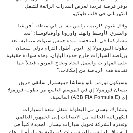
يوفر فرصة فريدة لعرض القدرات الرائعة للتنقل
الكهربائي في قلب طوكيو.
وقال غيوم كارتييه، رئيس نيسان في منطقة أفريقيا
والشرق الأوسط والهند وأوروبا وأوقيانوسيا: "بعد
مشاركتنا في المنافسة لمدة خمس سنوات متتالية، تعد
بطولة الفورمولا إي اليوم، أطول التزام دولي لنيسان
برياضة السيارات خارج حدود اليابان. وهذه شهادة حقيقية
على المهارات والعمل الجاد ونجاح الفريق، فضلاً عما
تقدمه هذه الرياضة من إمكانات."
وسيكون نورمن ناتو وساشا فينيستراز سائقي فريق
نيسان فورمولا إي في الموسم التاسع من بطولة فورمولا
إي (ABB FIA Formula E) العالمية.
وتشارك نيسان في البطولة لتنقل متعة السيارات
الكهربائية الخالية من الانبعاثات إلى الجمهور العالمي.
وتعتزم الشركة تحويل سيارات نيسان الجديدة كلياً في
الأسواق الرئيسية إلى سيارات كهربائية بحلول أوائل عام