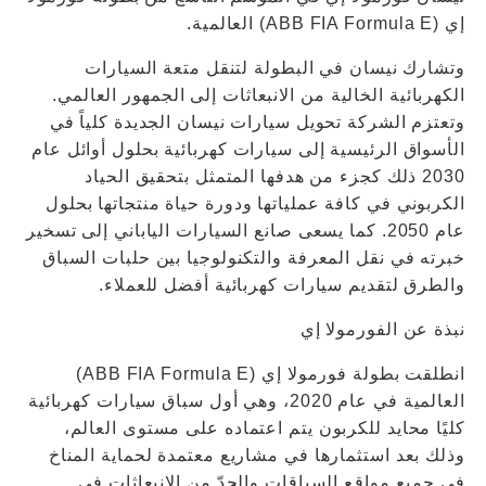
إي (ABB FIA Formula E) العالمية.
وتشارك نيسان في البطولة لتنقل متعة السيارات
الكهربائية الخالية من الانبعاثات إلى الجمهور العالمي.
وتعتزم الشركة تحويل سيارات نيسان الجديدة كلياً في
الأسواق الرئيسية إلى سيارات كهربائية بحلول أوائل عام
2030 ذلك كجزء من هدفها المتمثل بتحقيق الحياد
الكربوني في كافة عملياتها ودورة حياة منتجاتها بحلول
عام 2050. كما يسعى صانع السيارات الياباني إلى تسخير
خبرته في نقل المعرفة والتكنولوجيا بين حلبات السباق
والطرق لتقديم سيارات كهربائية أفضل للعملاء.
نبذة عن الفورمولا إي
انطلقت بطولة فورمولا إي (ABB FIA Formula E)
العالمية في عام 2020، وهي أول سباق سيارات كهربائية
كليًا محايد للكربون يتم اعتماده على مستوى العالم،
وذلك بعد استثمارها في مشاريع معتمدة لحماية المناخ
في جميع مواقع السباقات والحدّ من الانبعاثات في