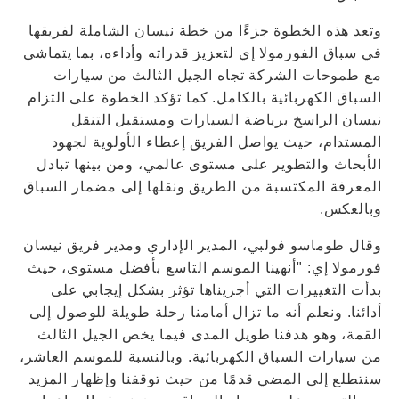
وتعد هذه الخطوة جزءًا من خطة نيسان الشاملة لفريقها
في سباق الفورمولا إي لتعزيز قدراته وأداءه، بما يتماشى
مع طموحات الشركة تجاه الجيل الثالث من سيارات
السباق الكهربائية بالكامل. كما تؤكد الخطوة على التزام
نيسان الراسخ برياضة السيارات ومستقبل التنقل
المستدام، حيث يواصل الفريق إعطاء الأولوية لجهود
الأبحاث والتطوير على مستوى عالمي، ومن بينها تبادل
المعرفة المكتسبة من الطريق ونقلها إلى مضمار السباق
وبالعكس.
وقال طوماسو فولبي، المدير الإداري ومدير فريق نيسان
فورمولا إي: "أنهينا الموسم التاسع بأفضل مستوى، حيث
بدأت التغييرات التي أجريناها تؤثر بشكل إيجابي على
أدائنا. ونعلم أنه ما تزال أمامنا رحلة طويلة للوصول إلى
القمة، وهو هدفنا طويل المدى فيما يخص الجيل الثالث
من سيارات السباق الكهربائية. وبالنسبة للموسم العاشر،
سنتطلع إلى المضي قدمًا من حيث توقفنا وإظهار المزيد