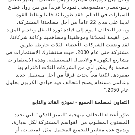
رينو-نيسان-ميتسوبيشي نموذجاً فريداً من بين رواد قطاع
السيارات في العالم. فقد طورنا ثقافاتنا ونقاط القوة
لدينا على مدى 22 عاماً من أجل مصلحتنا المشتركة.
ويبادر التحالف اليوم إلى قيادة ثورة التنقل وتقديم المزيد
من القيمة لعملائنا وموظفينا ومساهمينا وكافة شركائنا.
لقد وضعت الشركات الأعضاء الثلاث خارطة طريق
مشتركة حتى عام 2030، حيث ستتشارك الاستثمارات في
مشاريع الكهرباء والاتصال المستقبلية. وهذه الاستثمارات
ضخمة ولا يمكن لأي من الشركات الثلاث الالتزام بها
بمفردها. لكننا معاً نحدث فرقاً من أجل مستقبل جديد
وعالمي مستدام يصبح التحالف فيه حيادي الكربون بحلول
عام 2050."
التعاون لمصلحة الجميع - نموذج القائد والتابع
طوّر أعضاء التحالف منهجية "التميز الذكي" التي تحدد
المستوى المطلوب من القواسم المشتركة لكل سيارة،
وتدمج عدة معايير للتجميع المحتمل مثل المنصات، أو