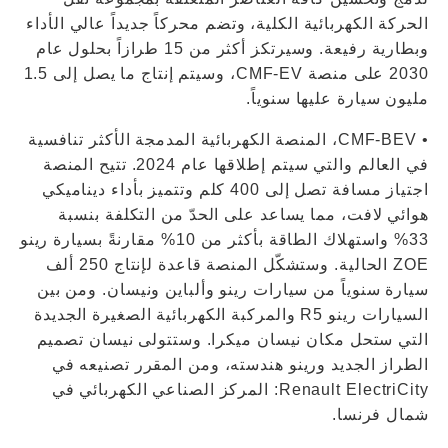
الحركة الكهربائية الكلية، وتضم محركاً جديداً عالي الأداء
وبطارية رفيعة. وسيرتكز أكثر من 15 طرازاً بحلول عام
2030 على منصة CMF-EV، وسيتم إنتاج ما يصل إلى 1.5
مليون سيارة عليها سنوياً.
• CMF-BEV، المنصة الكهربائية المدمجة الأكثر تنافسية
في العالم والتي سيتم إطلاقها عام 2024. تتيح المنصة
اجتياز مسافة تصل إلى 400 كلم وتتميز بأداء ديناميكي
هوائي لافت، مما يساعد على الحدّ من التكلفة بنسبة
33% واستهلاك الطاقة بأكثر من 10% مقارنةً بسيارة رينو
ZOE الحالية. وستشكّل المنصة قاعدة لإنتاج 250 ألف
سيارة سنوياً من سيارات رينو وألباين ونيسان. ومن بين
السيارات رينو R5 والمركبة الكهربائية الصغيرة الجديدة
التي ستحل مكان نيسان ميكرا. وستتولى نيسان تصميم
الطراز الجديد ورينو هندسته، ومن المقرر تصنيعه في
Renault ElectriCity: المركز الصناعي الكهربائي في
شمال فرنسا.