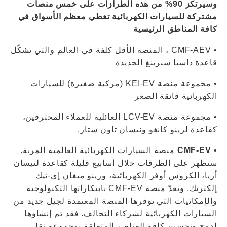
وسيرتكز 90% من هذه الطرازات على خمس منصات
مشتركة للسيارات الكهربائية تغطي معظم الأسواق في
كافة المناطق الرئيسية
• CMF-AEV ، المنصة الأقل كلفة في العالم والتي تشكّل
قاعدة داسيا سبرينغ الجديدة
• مجموعة منصة KEI-EV (مركبة صغيرة) للسيارات
الكهربائية فائقة الصغر
• مجموعة منصة LCV-EV العائلية للعملاء المحترفين،
كقاعدة لرينو كانغو ونيسان تاون ستار.
•
CMF-EV
منصة السيارات الكهربائية العالمية المرنة.
ستظهر على الطرقات خلال أسابيع قليلة كقاعدة لنيسان
أريا، الكروس أوفر الكهربائية، ورينو ميغان إي-تيك
إلكتريك. وتعدّ منصة CMF-EV بابتكاراتها التكنولوجية
والإمكانيات التي توفرها المنصة المعتمدة لجيل جديد من
السيارات الكهربائية لشركاء التحالف. فقد تم إنشاؤها
لدمج وتحسين كافة العناصر المتعلقة بمجموعة نقل