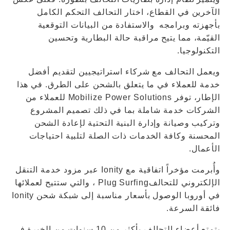
الآخرين في القطاع، اختار التحالف التحكم الكامل
بأجهزته وبرامجه والاستفادة من البيانات التوقعية
القيّمة، مما يتيح مراقبة حالة البطارية وتحسين
التكنولوجيا.
ويعمل التحالف مع شركاء استراتيجيين لتقديم أفضل
خدمة للعملاء في ما يتعلق بالشحن على الطرق. في هذا
الإطار، توفر Mobilize Power Solutions للعملاء من
الشركات خدمة شاملة بما في ذلك تصميم المشروع
وتركيب وصيانة وإدارة البنية التحتية لإعادة الشحن
المحسنة وكافة الخدمات ذات الصلة لتلبية احتياجات
الأعمال.
وأُبرمت مؤخراً اتفاقية مع Ionity عبر مزود خدمة التنقل
الإلكتروني للتحالفPlug Surfing ، والتي ستتيح لعملائها
في أوروبا الوصول بأسعار مناسبة إلى شبكة شحن Ionity
فائقة السرعة.
يتمتع أعضاء التحالف بأكثر من 10 سنوات من الخبرة في