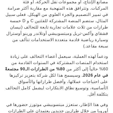
مصانع الإنتاج، أو مجموعات نقل الحركة، أو فئة
المركبات. وتترافق هذه المنهجية مع مقاربة أكثر صرامة
في تمييز التصميم والجزء العلوي من الهيكل. فعلى سبيل
المثال، ستضم المنصة المشتركة للفئتين C و D خمسة
طرازات من ثلاث علامات تجارية تابعة للتحالف (نيسان
قشقاي وأكس-تريل وميتسوبيشي أوتلاندر ورينو أوسترال
وسيارة رياضية قادمة متعددة الاستخدامات تتألف من
سبعة مقاعد.)
ودعماً لهذه العملية، سيعمل أعضاء التحالف على زيادة
استخدام المنصات المشتركة في السنوات القادمة من
60% حالياً إلى أكثر من
80% من الطرازات الـ90 مجتمعةً
في عام 2026.
وسيسمح هذا لكل شركة بتعزيز تركيزها
على احتياجات عملائها، وأفضل طرازاتها والأسواق
الأساسية، وتوسيع نطاق الابتكارات ليشمل كامل التحالف
بتكلفة أقل.
وفي هذا الإطار، ستعزز ميتسوبيشي موتورز حضورها في
أوروبا من خلال طرازين جديدين يعتمدان على الطرازات