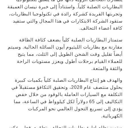
البطاريات الصلبة كلياً. واستناداً إلى خبرة نيسان العميقة
وتجربتها الفريدة كشركة رائدة في تكنولوجيا البطاريات،
ستقود الشركة الابتكارات في هذا المجال والتي ستفيد
كافة أعضاء التحالف.
ستمتاز البطاريات الصلبة كلياً بضعف كثافة الطاقة
مقارنة مع بطاريات الليثيوم أيون السائلة الحالية. وسيتم
أيضاً تقليل وقت الشحن الطويل إلى الثلث، مما يتيح
للعملاء القيام برحلات أطول ويعزز مستويات الراحة
والثقة والمتعة.
والهدف هو إنتاج البطاريات الصلبة كلياً بكميات كبيرة
بحلول منتصف عام 2028، وتحقيق التكافؤ مستقبلاً في
التكلفة مع السيارات العاملة بالوقود من خلال خفض
التكاليف إلى 65 دولاراً لكل كيلوواط في الساعة، مما
يؤدي إلى تسريع التحول العالمي نحو المركبات
الكهربائية.
ويتميز نظام إدارة بطاريات التحالف بتطوّره. فعلى عكس