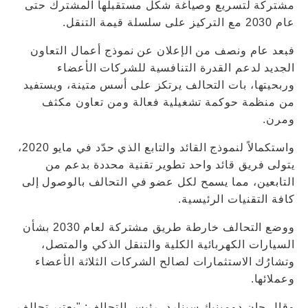
مشتركة لتسريع وصياغة شكل مستقبلها المشترك حتى
عام 2030 مع التركيز على سلسلة قيمة التنقل.
فبعد عام ونصف من الإعلان عن نموذج أعمال التعاون
الجديد لدعم القدرة التنافسية للشركات الأعضاء
وربحيتها، بات التحالف يرتكز على أسس متينة، ويستفيد
من منظمة حوكمة تشغيلية فعالة ومن تعاون مكثف
ومرن.
واستكمالاً لنموذج القائد والتابع الذي حدّد في مايو 2020،
يتولى فريق قائد واحد تطوير تقنية محددة بدعم من
التابعين، مما يسمح لكل عضو في التحالف بالوصول إلى
كافة التقنيات الرئيسية.
ووضع التحالف خارطة طريق مشتركة لعام 2030 بشأن
السيارات الكهربائية الكلية والتنقل الذكي والمتصل،
وتشارُك الاستثمارات لصالح الشركات الثلاثة الأعضاء
وعملائها.
وقال جان دومينيك سينارد، رئيس التحالف: "يعتبر تحالف