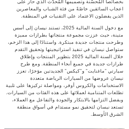
بخصائصا المُحسّنة وتصميمها المُحدّث الذي حاز على
اعجاب السائقين خاصّةً من فئة الشباب والمعاصرين
الذين يفضلون الاعتماد على التقنيات في المنطقة.
مع دخول السنة المالية 2025، تستند نيسان إلى أسس
متينة، حيث عززت مجموعة منتجاتها بطرازات مميزة
وطرحت منتجات جديدة مبتكرة. واستنادًا إلى هذا الزخم،
ستواصل نيسان في تنفيذ استراتيجيتها وتحقيق التقدم
خلال السنة المالية 2025 بتطوير المنتجات وإطلاق
طرازات جديدة في جميع أنحاء المنطقة. ومع طرح
سيارتي "ماغنايت" و"كيكس" الجديدتين مؤخرًا، تعزز
نيسان عروضها من السيارات الرياضة متعددة
الاستخدامات والكروس أوفر، ومواصلة تركيزها على تلبية
تطلعات المتنامية لعملائها على هذه الفئات من السيارات.
وبفضل التزامها بالابتكار والجودة والتفاعل مع العملاء،
تستعد نيسان لتحقيق نمو مستدام في أسواق منطقة
الشرق الأوسط.