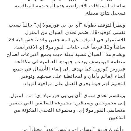
سلسلة السباقات الافتراضية هذه المحتدمة المنافسة
تسجيل نتائج مذهلة.
ونظراً لتوقف بطولة "أي بي بي فورمولا إي" حالياً بسبب
تفشي كوفيد-19، صُمم تحدي السباق من المنزل
للاستمرار في الترفيه عن المشجعين وقد تنافس فيه 24
سائقاً و12 فريقاً على حلبات الفورمولا إي الافتراضية.
ويخدم هذا السباق قضية نبيلة حيث يجمع التبرعات لصالح
منظمة اليونيسف ويدعم جهودها العالمية في مكافحة
فيروس كورونا. كما يهدف إلى إبقاء الأطفال في جميع
أنحاء العالم بأمان والمحافظة على صحتهم وتوفير
التعليم لهم فيما يجري العمل على مواجهة الوباء.
وينقسم تحدي سباق "أي بي بي فورمولا إي" من المنزل
إلى مجموعتين وسباقين: مجموعة السائقين التي تتضمن
متسابقي الفورمولا إي، ومجموعة التحدي المكوّنة من
اللاعبين.
وأشرك فريق "نيسان إي. دامس" عدداً مختاراً من