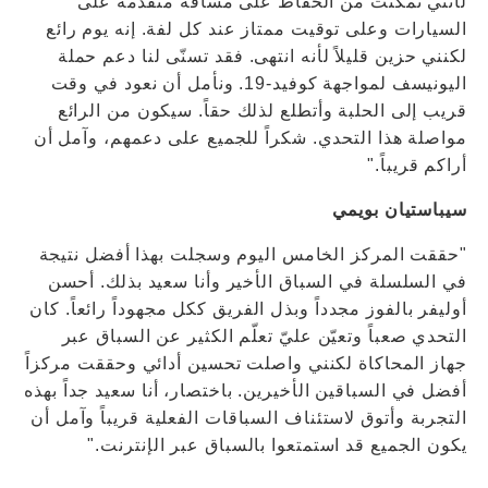
لأنني تمكنت من الحفاظ على مسافة متقدمة على
السيارات وعلى توقيت ممتاز عند كل لفة. إنه يوم رائع
لكنني حزين قليلاً لأنه انتهى. فقد تسنّى لنا دعم حملة
اليونيسف لمواجهة كوفيد-19. ونأمل أن نعود في وقت
قريب إلى الحلبة وأتطلع لذلك حقاً. سيكون من الرائع
مواصلة هذا التحدي. شكراً للجميع على دعمهم، وآمل أن
أراكم قريباً."
سيباستيان بويمي
"حققت المركز الخامس اليوم وسجلت بهذا أفضل نتيجة
في السلسلة في السباق الأخير وأنا سعيد بذلك. أحسن
أوليفر بالفوز مجدداً وبذل الفريق ككل مجهوداً رائعاً. كان
التحدي صعباً وتعيّن عليّ تعلّم الكثير عن السباق عبر
جهاز المحاكاة لكنني واصلت تحسين أدائي وحققت مركزاً
أفضل في السباقين الأخيرين. باختصار، أنا سعيد جداً بهذه
التجربة وأتوق لاستئناف السباقات الفعلية قريباً وآمل أن
يكون الجميع قد استمتعوا بالسباق عبر الإنترنت."