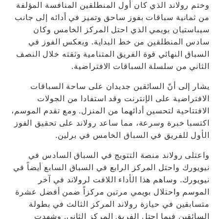
وختم رولاند الذي كان أول المنطلقين المنافسة المؤلفة
من ثمانية سباقات بفوز ساحق وتميز في أدائه إلى جانب
سيباستيان بويمي الذي احتل المركز الخامس وكان
سادس المنطلقين من خط البداية. ويعكس الفوز في
السباق النهائي قوة الفريق المتنامية وثقته خلال النصف
الثاني من سلسلة السباقات الافتراضية.
يشار إلى أنّ السائقين جديدان على ساحة السباقات
الافتراضية على الإنترنت وقد استفادا من الجولات
الافتتاحية لتحسين أدائهما من المنزل. ومع تقدم الموسم،
اكتسبا خبرة وسرعة، مما ساعد رولاند على تحقيق الفوز
الأول للفريق في السباق الخامس في برلين.
واعتلى رولاند منصة التتويج في السباق السادس في
نيويورك واحتل المركز الرابع في السباق السابع أيضاً في
نيويورك. وساهم هذا الأداء اللافت لرولاند في آخر
الموسم واحتلال بويمي مرتين مركزاً ضمن أفضل عشرة
متسابقين في حيازة رولاند المركز الثالث في بطولة
السائقين فيما احتل الفريق المركز الثاني. وشهدت