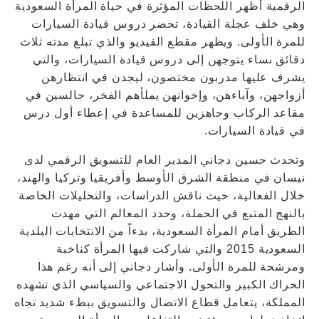
الرقمية أظهر اللحظات المؤثرة في حياة المرأة السعودية
وهي خلف عجلة القيادة، تحضر دروس قيادة السيارات
للمرة الأولى. ويظهر مقطع الفيديو والذي تبلغ مدته ثلاث
دقائق نساء يتوجهن إلى دروس قيادة السيارات، والتي
يشرف عليها مدربون مختصون، ليجدن في انتظارهن
أزواجهن، وآباءهن، وإخوانهن يملأهم الفخر، جالسين في
مقاعد الركاب وجاهزين للمساعدة في إعطاء أول درس
في قيادة السيارات.
وتحدث حسين دجاني المدير العام للتسويق الرقمي لدى
نيسان في منطقة الشرق الأوسط وأفريقيا وتركيا والهند،
خلال الفعالية، حيث ناقش الدراسات، والتحليلات الخاصة
بالنهج المتبع في الحملة، وحدد المعالم التي مهدت
الطريق أمام المرأة السعودية، بدءاً من الانتخابات البلدية
السعودية 2015 والتي شاركت فيها المرأة كناخبة
ومرشحة للمرة الأولى. وأشار دجاني إلى أنه رغم هذا
الحراك الكبير والتحول الاجتماعي والسياسي الذي تشهده
المملكة، يتعامل قطاع الاتصال والتسويق ببطء شديد تجاه