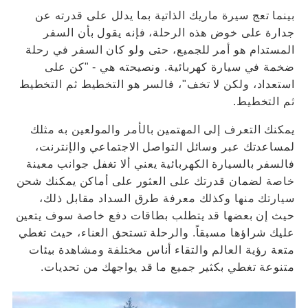
بينما تعج سيرة ماريك الذاتية بما يدلل على قدرته عن
جدارة على خوض هذه الرحلة، فإنه يقول بأن السفر
المستدام هو أمر للجميع، حتى ولو كان السفر في رحلة
ضخمة في سيارة كهربائية. ونصيحته هي - "كن على
استعداد، ولكن لا تخف"، فالسر هو التخطيط ثم التخطيط
ثم التخطيط.
يمكنك التعرف إلى المهتمين بالأمر والمولعين به مثلك
لمساعدتك عبر وسائل التواصل الاجتماعي والإنترنت،
فالسفر بالسيارة الكهربائية يعني ألا تغفل جوانب معينة
خاصة لضمان قدرتك على العثور على أماكن يمكنك شحن
سيارتك منها وكذلك معرفة طرق السداد مقابل ذلك،
حيث إن بعضها قد يتطلب بطاقات دفع خاصة سوف يتعين
عليك شراؤها مسبقاً. والرحلة تستحق العناء، حيث تغطي
متعة رؤية العالم والتقاء أناس مختلفة ومشاهدة بيئات
متنوعة تغطي بكثير جميع ما قد يواجهك من تحديات.