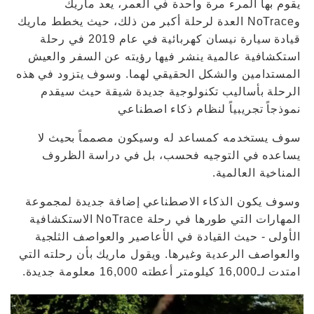
يقوم بها المرء مرة واحدة في العمر، يعد ماريك
وNoTrace العدة لرحلة أكبر من ذلك، حيث يخطط ماريك
قيادة سيارة نيسان كهربائية في عام 2019 في رحلة
استكشافية عالمية ينشر فيها رؤيته عن السفر والعيش
المستدامين والشكل الحقيقي لهما. وسوف يتزود في هذه
الرحلة بأساليب تكنولوجية جديدة شيقة حيث سيقدم
نموذجاً تجريبياً لنظام ذكاء اصطناعي
سوف يستخدمه كمساعد له وسيكون مصمماً بحيث لا
يساعده في التوجيه فحسب، بل في دراسة الظروف
المناخية العالمية.
وسوف يكون الذكاء الاصطناعي إضافة جديدة لمجموعة
المهارات التي طورها في رحلة NoTrace الاستكشافية
الأولى - حيث القيادة في الأعاصير والعواصف الثلجية
والعواصف الرعدية وغيرها. ويقول ماريك بأن رحلته التي
امتدت لـ16,000 كيلومتر أعطته 16,000 معلومة جديدة.