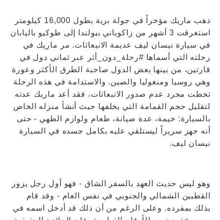
ذهب ماريك مؤخراً في جولة برية بطول 16,000 كيلومتر
استغرقت 3 أشهر من زاكوباني ببولندا إلى طوكيو باليابان
في سيارة نيسان ليف عديمة الانبعاثات. مر ماريك في
رحلته التي أسماها #رحلة_دون_أثر عبر ثماني دول في
قارتين، من بينها بعض الدول صاحبة الطرق الأكثر وعورة
وهي روسيا ومنغوليا والصين. والاستدامة في هذه الرحلة
تخطت مجرد عدم صدور الانبعاثات، فقد أعد ماريك عدته
لتقليل حجم القمامة التي يخلفها حيث أنشأ منزله الخاص
بالسيارة: خيمة، عدة صيانة، طعام ولوازم الطهي - حتى
أنه جهز سريراً ليستلقي عليه بكامل جسده في السيارة
نيسان ليف.
وهو ليس حديث العهد بالسفر الشاق - فهو أول رجل يزور
القطبين الشمالي والجنوبي في نفس العام - وقد قام
بذلك بمفرده. وعلى الرغم من أن ذلك قد أدخل اسمه في